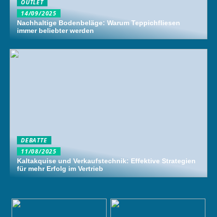
OUTLET
14/09/2025
Nachhaltige Bodenbeläge: Warum Teppichfliesen
immer beliebter werden
DEBATTE
11/08/2025
Kaltakquise und Verkaufstechnik: Effektive Strategien
für mehr Erfolg im Vertrieb