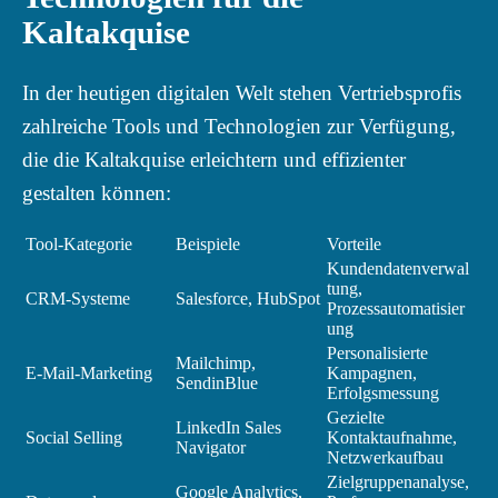
Kaltakquise
In der heutigen digitalen Welt stehen Vertriebsprofis
zahlreiche Tools und Technologien zur Verfügung,
die die Kaltakquise erleichtern und effizienter
gestalten können:
Tool-Kategorie
Beispiele
Vorteile
Kundendatenverwal
tung,
CRM-Systeme
Salesforce, HubSpot
Prozessautomatisier
ung
Personalisierte
Mailchimp,
E-Mail-Marketing
Kampagnen,
SendinBlue
Erfolgsmessung
Gezielte
LinkedIn Sales
Social Selling
Kontaktaufnahme,
Navigator
Netzwerkaufbau
Zielgruppenanalyse,
Google Analytics,