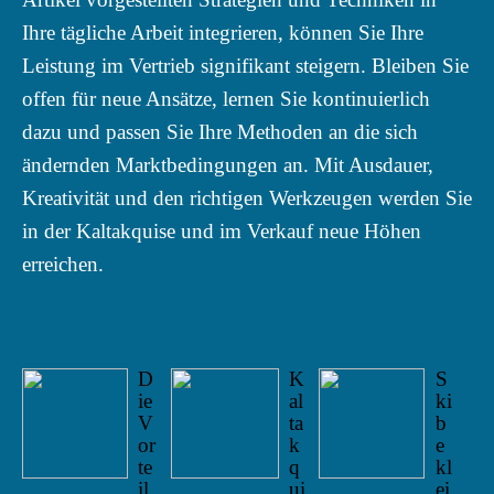
Ihre tägliche Arbeit integrieren, können Sie Ihre
Leistung im Vertrieb signifikant steigern. Bleiben Sie
offen für neue Ansätze, lernen Sie kontinuierlich
dazu und passen Sie Ihre Methoden an die sich
ändernden Marktbedingungen an. Mit Ausdauer,
Kreativität und den richtigen Werkzeugen werden Sie
in der Kaltakquise und im Verkauf neue Höhen
erreichen.
D
K
S
ie
al
ki
V
ta
b
or
k
e
te
q
kl
il
ui
ei