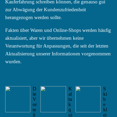
Kauferfahrung schreiben können, die genauso gut
zur Abwägung der Kundenzufriedenheit
herangezogen werden sollte.
Fakten über Waren und Online-Shops werden häufig
aktualisiert, aber wir übernehmen keine
Verantwortung für Anpassungen, die seit der letzten
Aktualisierung unserer Informationen vorgenommen
wurden.
D
K
S
ie
al
ki
V
ta
b
or
k
e
te
q
kl
il
ui
ei