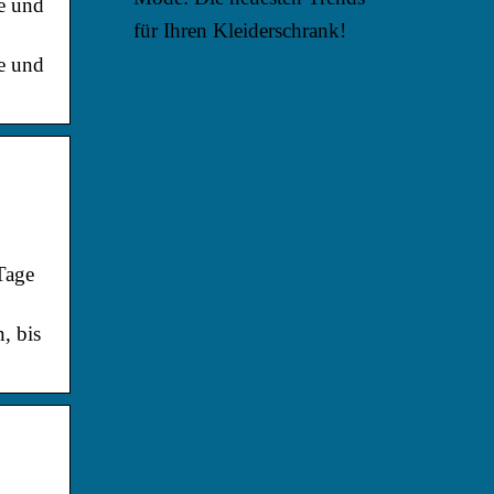
ge und
für Ihren Kleiderschrank!
ge und
Tage
, bis