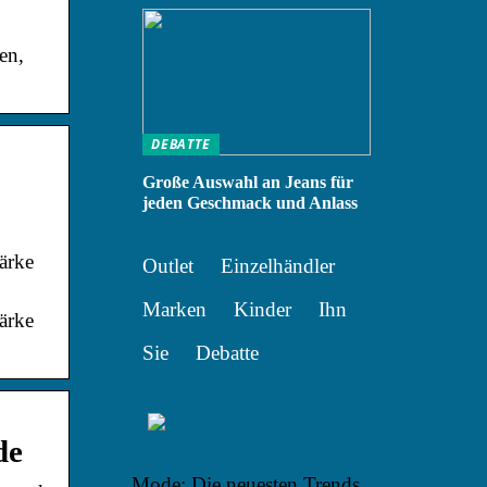
en,
DEBATTE
Große Auswahl an Jeans für
jeden Geschmack und Anlass
ärke
Outlet
Einzelhändler
Marken
Kinder
Ihn
ärke
Sie
Debatte
de
Mode: Die neuesten Trends