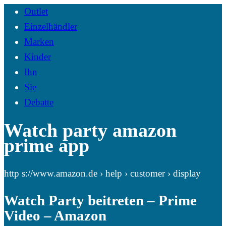
Outlet
Einzelhändler
Marken
Kinder
Ihn
Sie
Debatte
Watch party amazon
prime app
http s://www.amazon.de › help › customer › display
Watch Party beitreten – Prime
Video – Amazon