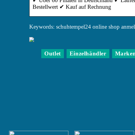
✔ Über 60 Filialen in Deutschland ✔ Laufen
Bestellwert ✔ Kauf auf Rechnung
Keywords: schuhtempel24 online shop anme
Outlet
Einzelhändler
Marke