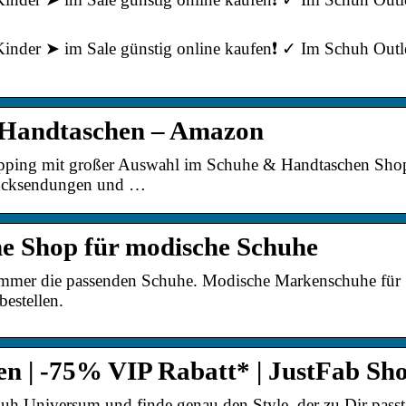
nder ➤ im Sale günstig online kaufen❗ ✓ Im Schuh Outl
 Handtaschen – Amazon
pping mit großer Auswahl im Schuhe & Handtaschen Sh
rücksendungen und …
ne Shop für modische Schuhe
immer die passenden Schuhe. Modische Markenschuhe für
estellen.
en | -75% VIP Rabatt* | JustFab Sh
uh Universum und finde genau den Style, der zu Dir passt