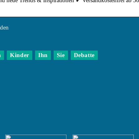
d neue Trends & Inspirationen ✔ Versandkostenfrei ab 50
lden
n
Kinder
Ihn
Sie
Debatte