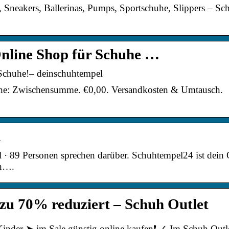
n, Sneakers, Ballerinas, Pumps, Sportschuhe, Slippers – Sc
nline Shop für Schuhe …
Schuhe!– deinschuhtempel
uhe: Zwischensumme. €0,00. Versandkosten & Umtausch.
k
 · 89 Personen sprechen darüber. Schuhtempel24 ist dein 
en….
s zu 70% reduziert – Schuh Outlet
nder ➤ im Sale günstig online kaufen❗ ✓ Im Schuh Outl