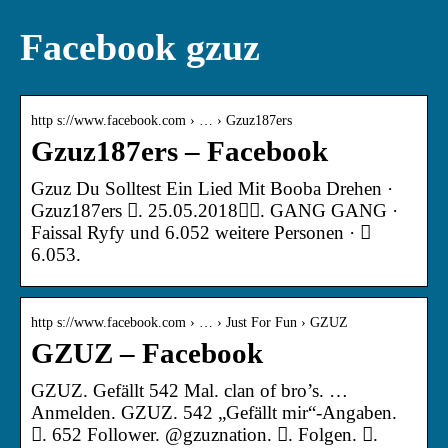
Facebook gzuz
http s://www.facebook.com › … › Gzuz187ers
Gzuz187ers – Facebook
Gzuz Du Solltest Ein Lied Mit Booba Drehen ·
Gzuz187ers 󱙄. 25.05.2018󰞋󰟠. GANG GANG ·
Faissal Ryfy und 6.052 weitere Personen · 󰤥
6.053.
http s://www.facebook.com › … › Just For Fun › GZUZ
GZUZ – Facebook
GZUZ. Gefällt 542 Mal. clan of bro’s. …
Anmelden. GZUZ. 542 „Gefällt mir“-Angaben.
󱞋. 652 Follower. @gzuznation. 󱙶. Folgen. 󰟝.